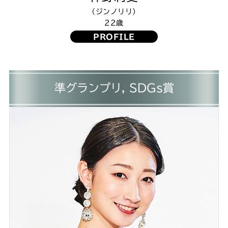
（ジンノリリ）
22歳
PROFILE
準グランプリ, SDGs賞