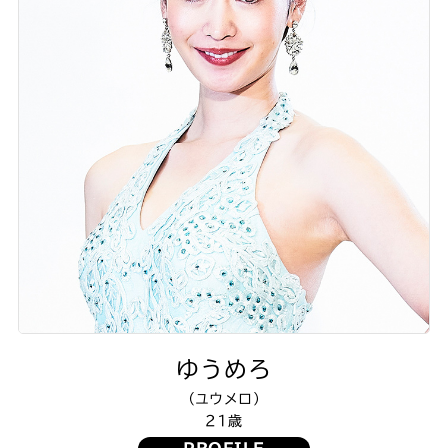
ゆうめろ
（ユウメロ）
21歳