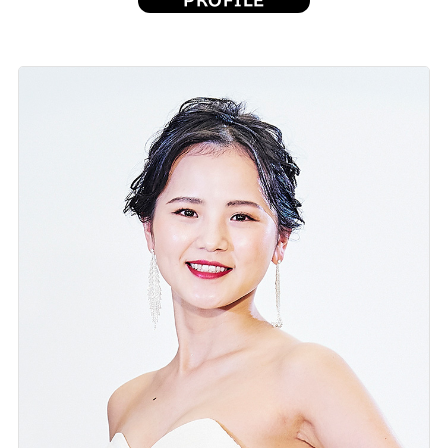
PROFILE