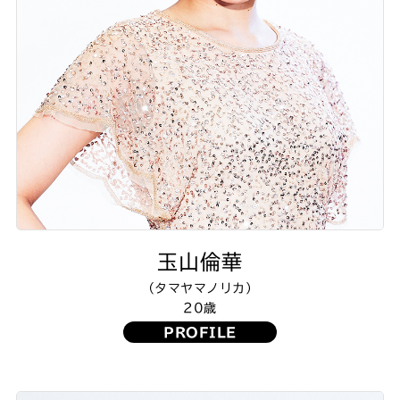
玉山倫華
（タマヤマノリカ）
20歳
PROFILE